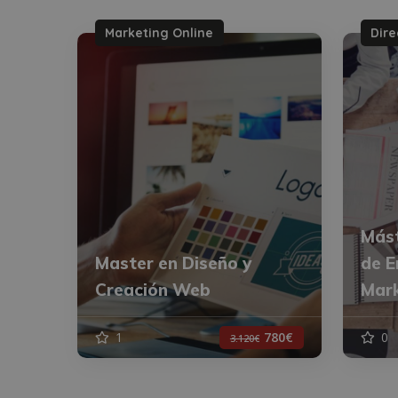
Marketing Online
Dire
Mást
Master en Diseño y
de E
Creación Web
Mark
1
780€
0
3.120€