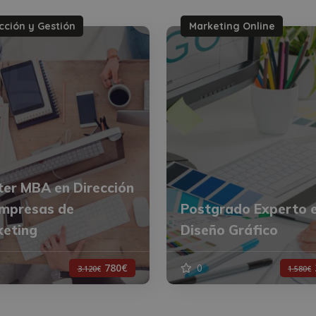
cción y Gestión
Marketing Online
er MBA en Dirección
mpresas de
Postgrado Experto 
eting
Diseño Gráfico
780€
0
3.120€
1.580€