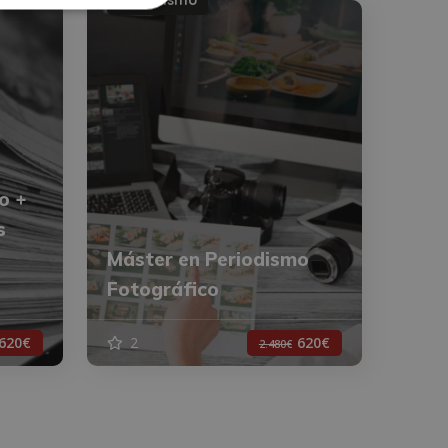
o +
s
Máster en Periodismo
Fotográfico
620€
2
620€
2.480€