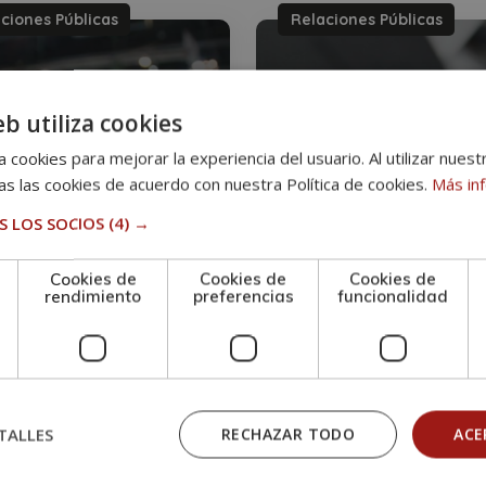
ciones Públicas
Relaciones Públicas
eb utiliza cookies
 cookies para mejorar la experiencia del usuario. Al utilizar nuest
s las cookies de acuerdo con nuestra Política de cookies.
Más in
 LOS SOCIOS
(4) →
er en Gestión de
Cookies de
Cookies de
Cookies de
rendimiento
preferencias
funcionalidad
tos de Marketing y
Máster en Relacione
unicación
Públicas
395€
0
1.580€
1.580€
TALLES
RECHAZAR TODO
ACE
iodismo
Periodismo