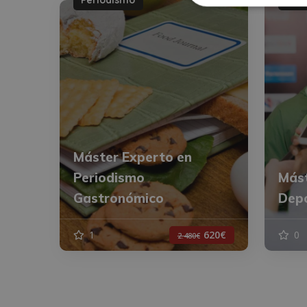
Máster Experto en
Periodismo
Mást
Gastronómico
Depo
1
620€
0
2.480€