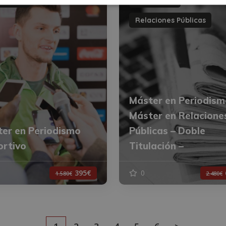
Relaciones Públicas
Máster en Periodism
Máster en Relacione
er en Periodismo
Públicas – Doble
rtivo
Titulación –
395€
0
1.580€
2.480€