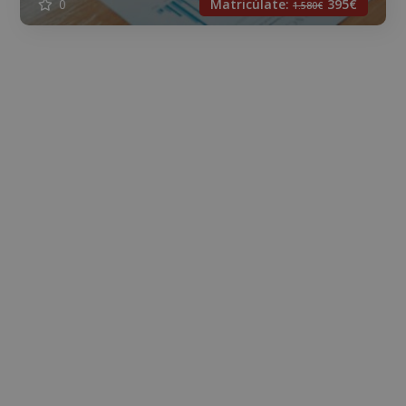
0
Matricúlate:
395€
1.580€