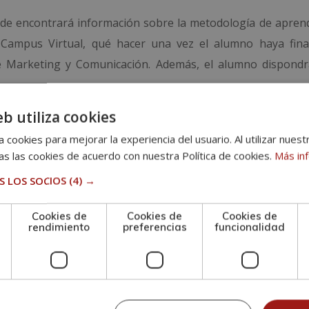
onde encontrará información sobre la metodología de aprendi
el Campus Virtual, qué hacer una vez el alumno haya fina
e Marketing y Comunicación. Además, el alumno dispond
eb utiliza cookies
 cookies para mejorar la experiencia del usuario. Al utilizar nuest
s pruebas de evaluación, el alumno recibirá un diploma que 
s las cookies de acuerdo con nuestra Política de cookies.
Más in
ÁSTER EN COACHING EXPERTO EN MODA”, de la ESC
 LOS SOCIOS
(4) →
lada por nuestra condición de socios de la CECAP.
Cookies de
Cookies de
Cookies de
rendimiento
preferencias
funcionalidad
n