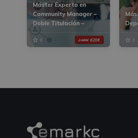
Máster Experto en
Community Manager –
Mást
Doble Titulación –
Dep
0
0
620€
2.480€