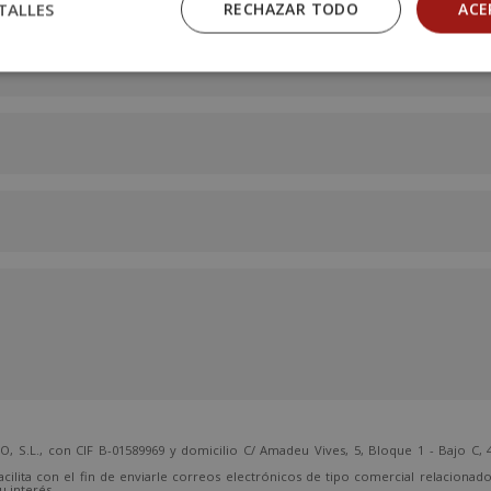
TALLES
RECHAZAR TODO
ACE
., con CIF B-01589969 y domicilio C/ Amadeu Vives, 5, Bloque 1 - Bajo C, 4
cilita con el fin de enviarle correos electrónicos de tipo comercial relacionad
 interés.