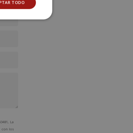
PTAR TODO
3481, La
o con los