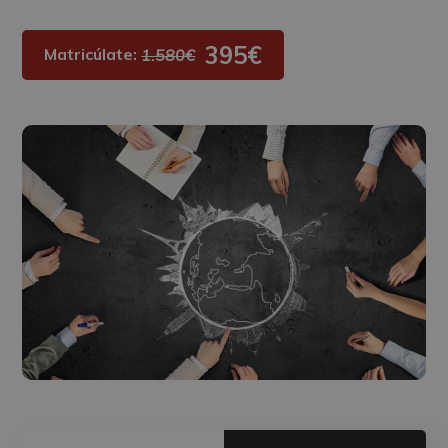
395€
Matricúlate:
1.580€