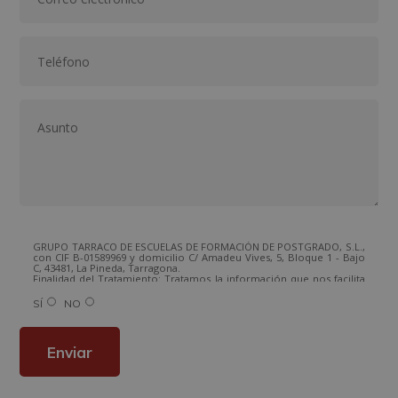
GRUPO TARRACO DE ESCUELAS DE FORMACIÓN DE POSTGRADO, S.L.,
con CIF B-01589969 y domicilio C/ Amadeu Vives, 5, Bloque 1 - Bajo
C, 43481, La Pineda, Tarragona.
Finalidad del Tratamiento: Tratamos la información que nos facilita
con el fin de enviarle correos electrónicos de tipo comercial
relacionado con los productos ofrecidos y otros tipo de productos
SÍ
NO
que fueran de su interés.
Legitimación del tratamiento: Consentimiento del interesado.
Derechos: Puede ejercitar sus derechos identificándose
suficientemente, dirigiéndose a la dirección
info@grupoesneca.com.
Para más información consulte nuestra Política de Privacidad.
Desea recibir información comercial (vía telefónica y/o email):