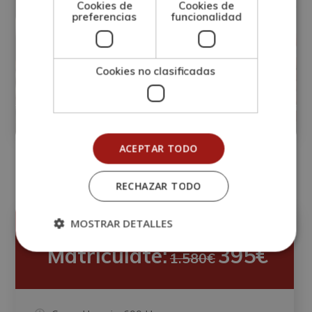
Cookies de
Cookies de
preferencias
funcionalidad
Máster en Marketing en Empresas de
Cookies no clasificadas
Turismo y Restauración
Matricúlate:
0
395€
1.580€
ACEPTAR TODO
RECHAZAR TODO
MOSTRAR DETALLES
Precio:
Matricúlate:
395€
1.580€