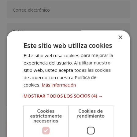
×
Este sitio web utiliza cookies
Este sitio web usa cookies para mejorar la
experiencia del usuario. Al utilizar nuestro
sitio web, usted acepta todas las cookies
de acuerdo con nuestra Política de
cookies.
Más información
MOSTRAR TODOS LOS SOCIOS
(4) →
GRUPO TARRACO DE ESCUELAS DE FORMACIÓN DE POSTGRADO, S.L.,
con CIF B-01589969 y domicilio C/ Amadeu Vives, 5, Bloque 1 - Bajo
C, 43481, La Pineda, Tarragona.
Finalidad del Tratamiento: Tratamos la información que nos facilita
con el fin de enviarle correos electrónicos de tipo comercial
Cookies
Cookies de
relacionado con los productos ofrecidos y otros tipo de productos
SÍ
NO
estrictamente
rendimiento
que fueran de su interés.
necesarias
Legitimación del tratamiento: Consentimiento del interesado.
Derechos: Puede ejercitar sus derechos identificándose
suficientemente, dirigiéndose a la dirección
info@grupoesneca.com.
Para más información consulte nuestra Política de Privacidad.