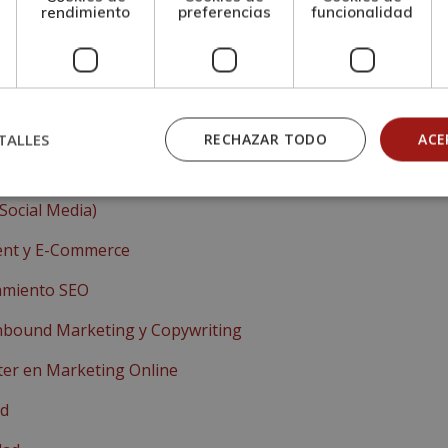
rendimiento
preferencias
funcionalidad
to en Community Manager
s Traffic Manager Expert)
TALLES
RECHAZAR TODO
ACE
Social Media)
ent y E-Commerce
namiento SEO
nbound Marketing y Copywriting
ter en Marketing Online
ad