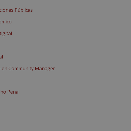
ciones Públicas
ómico
igital
al
to en Community Manager
cho Penal