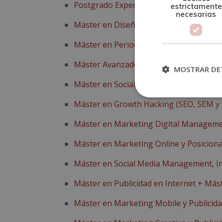
Postgrado Experto en Diseño Gráfico
estrictamente
necesarias
Master en Diseño y Creación Web
Máster en Periodismo + Máster Exper
Máster Avanzado en SEO y SEM (Adword
MOSTRAR DE
Máster en Social Media Management
Máster en Growth Hacking (SEO, SEM y 
Máster en Marketing Digital Managem
Máster en Marketing Online y Posicio
Máster en Social Media Management, I
Máster en Publicidad en Internet + Más
Máster en Marketing Mobile y Publicid