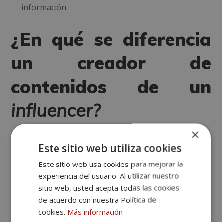
información.
¿En qué se diferencia
un creador de
contenidos de un
influencer?
×
Actualmente, los
influencers
generan una gran
Este sitio web utiliza cookies
cantidad de contenido en Internet. Por ello, suele
Este sitio web usa cookies para mejorar la
confundirse su rol con el de los creadores de
experiencia del usuario. Al utilizar nuestro
contenidos. Entonces ¿En qué se distinguen
sitio web, usted acepta todas las cookies
realmente?
de acuerdo con nuestra Política de
cookies.
Más información
La principal diferencia entre ambos es el objetivo de