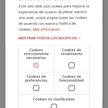
Este sitio web usa cookies para mejorar la
experiencia del usuario. Al utilizar nuestro
sitio web, usted acepta todas las cookies
de acuerdo con nuestra Política de
cookies.
Más información
MOSTRAR TODOS LOS SOCIOS
(4) →
MARKETING ONLINE
Día de las Redes Sociales:
Cookies
Cookies de
estrictamente
rendimiento
acciones y su impacto en el
necesarias
marketing
Cookies de
Cookies de
Ver más
preferencias
funcionalidad
Cookies no clasificadas
abril