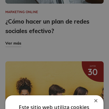
MARKETING ONLINE
¿Cómo hacer un plan de redes
sociales efectivo?
Ver más
junio
30
×
Este sitio web utiliza cookies