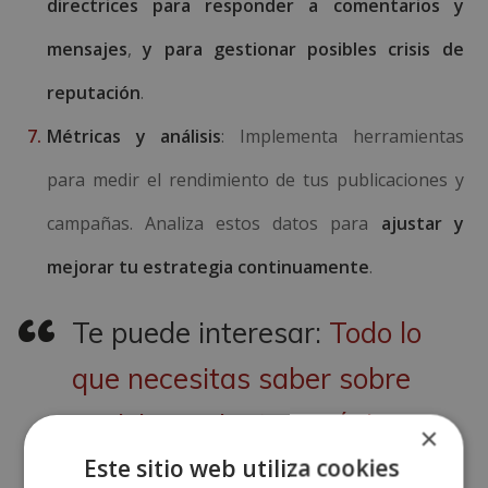
directrices para responder a comentarios y
mensajes
,
y para gestionar posibles crisis de
reputación
.
Métricas y análisis
: Implementa herramientas
para medir el rendimiento de tus publicaciones y
campañas. Analiza estos datos para
ajustar y
mejorar tu estrategia continuamente
.
Te puede interesar:
Todo lo
que necesitas saber sobre
posicionamiento orgánico
×
Este sitio web utiliza cookies