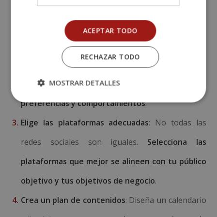
aumentar el número de seguidores en un 20%
en seis meses
.
ACEPTAR TODO
Desarrolla un perfil de la audiencia
: Crea perfiles
RECHAZAR TODO
detallados de tus audiencias objetivo. Esto te
MOSTRAR DETALLES
permitirá
adaptar tu contenido a sus
preferencias y comportamientos
.
Elige las plataformas adecuadas
: No todas las
redes sociales son iguales.
Selecciona las
plataformas que mejor se alineen con tu público
objetivo y tus objetivos de negocio
.
Crea un plan de contenidos
: Diseña un calendario