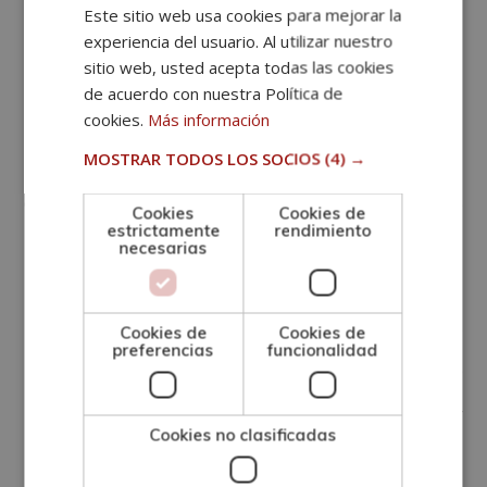
¿Cómo hacer un
Este sitio web usa cookies para mejorar la
experiencia del usuario. Al utilizar nuestro
sitio web, usted acepta todas las cookies
plan estratégico de
de acuerdo con nuestra Política de
cookies.
Más información
redes sociales?
MOSTRAR TODOS LOS SOCIOS
(4) →
Crear un plan estratégico de redes sociales requiere
Cookies
Cookies de
estrictamente
rendimiento
un enfoque metódico. Aquí te presentamos
los pasos
necesarias
esenciales
:
Establece metas y
KPIs
: Define objetivos
Cookies de
Cookies de
preferencias
funcionalidad
específicos y los indicadores clave de rendimiento
(
KPIs
) que utilizarás para medir el éxito. Por
Cookies no clasificadas
ejemplo, podrías establecer una
meta de