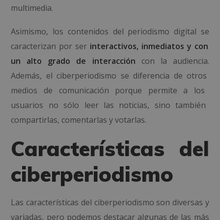
multimedia.
Asimismo, los contenidos del periodismo digital
se
car
acter
iz
an
por
ser
interactivos, inmediatos y con
un alto grado de interacción
con
la
aud
ien
cia
.
Ad
em
ás
,
el
c
iber
period
ismo
se
d
if
ere
nc
ia
de
ot
ros
med
ios
de
com
unic
aci
ón
por
que
perm
ite
a
los
us
u
arios
no
s
ó
lo
le
er
las
not
ic
ias
,
s
ino
t
amb
i
én
comp
art
irl
as
,
com
ent
arl
as y
vot
arl
as
.
Características del
ciberperiodismo
Las características del ciberperiodismo son diversas y
variadas, pero podemos destacar algunas de las más