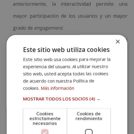
anteriormente, la interactividad permite una
mayor participación de los usuarios y un mayor
grado de
engagement
.
×
Flexibilidad
: su naturaleza digital permite
Este sitio web utiliza cookies
adaptarse rápidamente a las nuevas tendencias y
Este sitio web usa cookies para mejorar la
tecnologías.
experiencia del usuario. Al utilizar nuestro
sitio web, usted acepta todas las cookies
Personalización
: permite una mayor
de acuerdo con nuestra Política de
personalización del contenido, lo que se traduce
cookies.
Más información
MOSTRAR TODOS LOS SOCIOS
(4) →
en una mejor experiencia para el usuario.
Cookies
Cookies de
¿Qué tipos de
estrictamente
rendimiento
necesarias